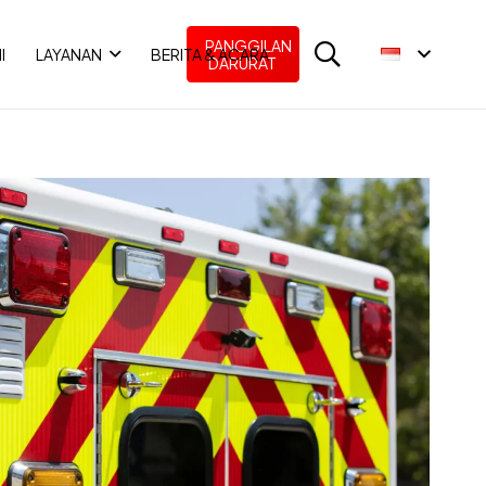
PANGGILAN
I
LAYANAN
BERITA & ACARA
DARURAT