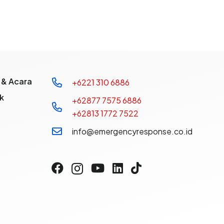
 & Acara
+6221 310 6886
k
+62877 7575 6886
+62813 1772 7522
info@emergencyresponse.co.id