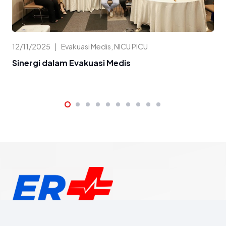
12/11/2025
|
Evakuasi Medis
,
NICU PICU
11/
Sinergi dalam Evakuasi Medis
Me